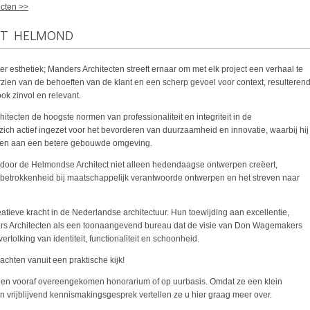
ecten >>
RT HELMOND
er esthetiek; Manders Architecten streeft ernaar om met elk project een verhaal te
rzien van de behoeften van de klant en een scherp gevoel voor context, resulteren
ook zinvol en relevant.
itecten de hoogste normen van professionaliteit en integriteit in de
zich actief ingezet voor het bevorderen van duurzaamheid en innovatie, waarbij hij
agen aan een betere gebouwde omgeving.
oor de Helmondse Architect niet alleen hedendaagse ontwerpen creëert,
e betrokkenheid bij maatschappelijk verantwoorde ontwerpen en het streven naar
reatieve kracht in de Nederlandse architectuur. Hun toewijding aan excellentie,
rs Architecten als een toonaangevend bureau dat de visie van Don Wagemakers
ertolking van identiteit, functionaliteit en schoonheid.
chten vanuit een praktische kijk!
 een vooraf overeengekomen honorarium of op uurbasis. Omdat ze een klein
een vrijblijvend kennismakingsgesprek vertellen ze u hier graag meer over.