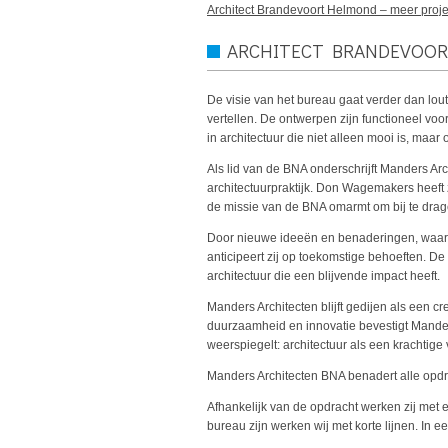
Architect Brandevoort Helmond – meer proj
ARCHITECT BRANDEVOO
De visie van het bureau gaat verder dan lout
vertellen. De ontwerpen zijn functioneel voo
in architectuur die niet alleen mooi is, maar 
Als lid van de BNA onderschrijft Manders Arch
architectuurpraktijk. Don Wagemakers heeft 
de missie van de BNA omarmt om bij te dr
Door nieuwe ideeën en benaderingen, waard
anticipeert zij op toekomstige behoeften. D
architectuur die een blijvende impact heeft.
Manders Architecten blijft gedijen als een c
duurzaamheid en innovatie bevestigt Mande
weerspiegelt: architectuur als een krachtige v
Manders Architecten BNA benadert alle opdra
Afhankelijk van de opdracht werken zij met
bureau zijn werken wij met korte lijnen. In 