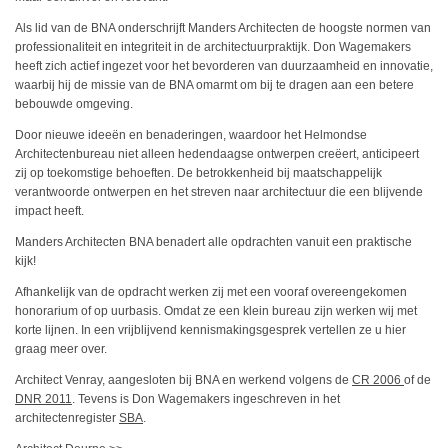
Als lid van de BNA onderschrijft Manders Architecten de hoogste normen van
professionaliteit en integriteit in de architectuurpraktijk. Don Wagemakers
heeft zich actief ingezet voor het bevorderen van duurzaamheid en innovatie,
waarbij hij de missie van de BNA omarmt om bij te dragen aan een betere
bebouwde omgeving.
Door nieuwe ideeën en benaderingen, waardoor het Helmondse
Architectenbureau niet alleen hedendaagse ontwerpen creëert, anticipeert
zij op toekomstige behoeften. De betrokkenheid bij maatschappelijk
verantwoorde ontwerpen en het streven naar architectuur die een blijvende
impact heeft.
Manders Architecten BNA benadert alle opdrachten vanuit een praktische
kijk!
Afhankelijk van de opdracht werken zij met een vooraf overeengekomen
honorarium of op uurbasis. Omdat ze een klein bureau zijn werken wij met
korte lijnen. In een vrijblijvend kennismakingsgesprek vertellen ze u hier
graag meer over.
Architect Venray, aangesloten bij BNA en werkend volgens de
CR 2006
of de
DNR 2011
. Tevens is Don Wagemakers ingeschreven in het
architectenregister
SBA
.