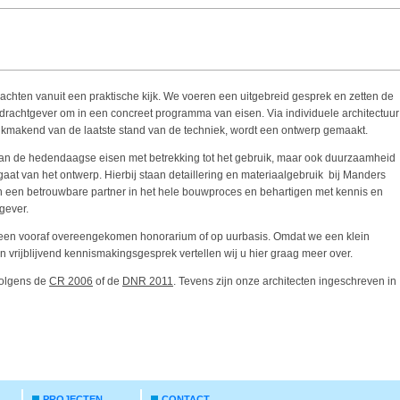
chten vanuit een praktische kijk. We voeren een uitgebreid gesprek en zetten de
achtgever om in een concreet programma van eisen. Via individuele architectuur
kmakend van de laatste stand van de techniek, wordt een ontwerp gemaakt.
aan de hedendaagse eisen met betrekking tot het gebruik, maar ook duurzaamheid
 gaat van het ontwerp. Hierbij staan detaillering en materiaalgebruik bij Manders
jn een betrouwbare partner in het hele bouwproces en behartigen met kennis en
gever.
t een vooraf overeengekomen honorarium of op uurbasis. Omdat we een klein
en vrijblijvend kennismakingsgesprek vertellen wij u hier graag meer over.
volgens de
CR 2006
of de
DNR 2011
. Tevens zijn onze architecten ingeschreven in
PROJECTEN
CONTACT